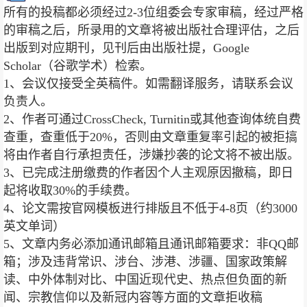
所有的投稿都必须经过2-3位组委会专家审稿，经过严格
的审稿之后，所录用的文章将被出版社合理评估，之后
出版到对应期刊，见刊后由出版社提，Google
Scholar（谷歌学术）检索。
1、会议仅接受全英稿件。如需翻译服务，请联系会议
负责人。
2、作者可通过CrossCheck, Turnitin或其他查询体统自费
查重，查重低于20%，否则由文章重复率引起的被拒搞
将由作者自行承担责任，涉嫌抄袭的论文将不被出版。
3、已完成注册缴费的作者因个人主观原因撤稿，即日
起将收取30%的手续费。
4、论文需按官网模板进行排版且不低于4-8页（约3000
英文单词）
5、文章内务必添加通讯邮箱且通讯邮箱要求：非QQ邮
箱；涉及违背常识、涉台、涉港、涉疆、国家政策解
读、中外体制对比、中国近现代史、热点但负面的新
闻、宗教信仰以及新冠内容等方面的文章拒收稿