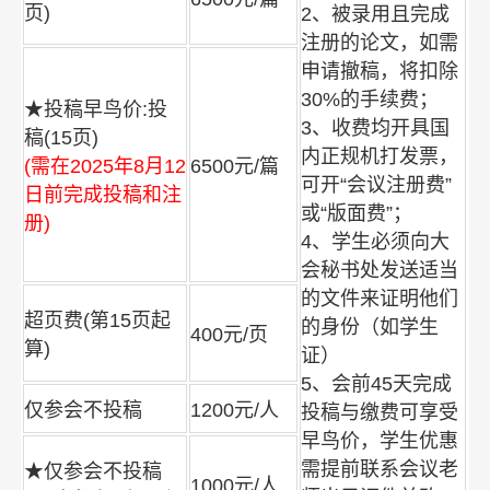
页)
2、被录用且完成
注册的论文，如需
申请撤稿，将扣除
30%的手续费；
★投稿早鸟价:投
3、收费均开具国
稿(15页)
内正规机打发票，
(需在2025年8月12
6500元/篇
可开“会议注册费”
日前完成投稿和注
或“版面费”；
册)
4、学生必须向大
会秘书处发送适当
的文件来证明他们
超页费(第15页起
的身份（如学生
400元/页
算)
证）
5、会前45天完成
仅参会不投稿
1200元/人
投稿与缴费可享受
早鸟价，学生优惠
需提前联系会议老
★仅参会不投稿
1000元/人