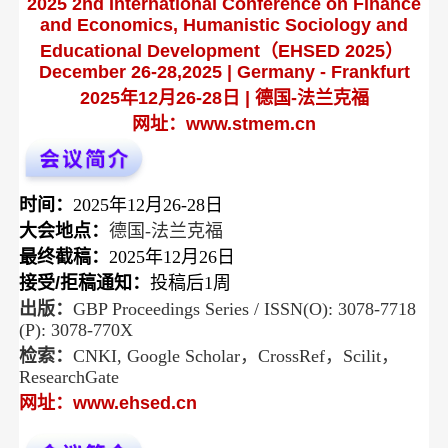
2025 2nd International Conference on Finance
and Economics, Humanistic Sociology and
Educational Development（EHSED 2025）
December 26-28,2025 | Germany - Frankfurt
2025年12月26-28日 | 德国-法兰克福
网址：
www.stmem.cn
时间：
2025年12月26-28日
大会地点：
德国-法兰克福
最终截稿：
2025年12月26日
接受/拒稿通知：
投稿后1周
出版：
GBP Proceedings Series / ISSN(O): 3078-7718
(P): 3078-770X
检索：
CNKI, Google Scholar，CrossRef，Scilit，
ResearchGate
网址：
www.ehsed.cn